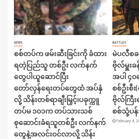
NEWS
BATTLES
စစ်တပ်က ဖမ်းဆီးခြင်းကို ခံထား
မဲပလီစခန
ရတဲ့ပြည်သူ တစ်ဦး လက်နက်
ဗိုလ်မှူးခန
တွေပါယူဆောင်ပြီး
အပါ ၄၀က
တော်လှန်ရေးတပ်တွေထံ အပ်နှံ
စစ်ဦးစီ
လို့ သိန်းတစ်ရာချီးမြှင့်၊ပခုက္ကူ
ဗိုလ်ကြ
တပ်မ ၁၀၁က တပ်သားသစ်
စစ်သုံ့ပန
စုဆောင်းခံရသူတစ်ဦး လက်နက်
February 4, 
တွေနဲ့အလင်းဝင်လာလို့ သိန်း