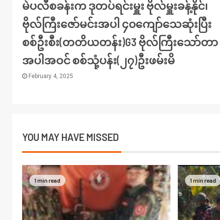
မဲပလီစခန်းက ဒုတပ်ရင်းမှူး ဗိုလ်မှူးခန့်နိုင်၊
ဗိုလ်ကြီးဇော်မင်းအပါ ၄၀ကျော်သေဆုံးပြီး
စစ်ဦးစီး(တတိယတန်း)G3 ဗိုလ်ကြီးသော်တာ
အပါအဝင် စစ်သုံ့ပန်း(၂၇)ဦးဖမ်းမိ
February 4, 2025
YOU MAY HAVE MISSED
1 min read
1 min read