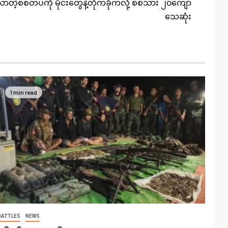
ာတဲ့စစ်တပ်ကို မိုင်းတွေနဲ့တိုက်ခိုက်လို့ စစ်သား ၂၀ကျော်
သေဆုံး
1 min read
BATTLES
NEWS