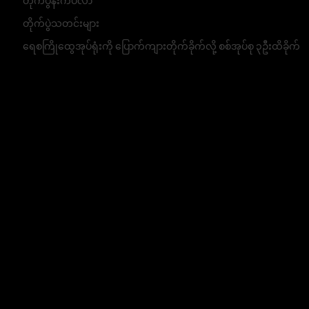
တိုက်ပွဲနီးကပ်လာ
တိုက်ပွဲသတင်းများ
ရေစကြိုထွေအုပ်ရုံးကို ပြောက်ကျားတိုက်ခိုက်လို့ စစ်အုပ်စု ၃ဦးထိခိုက်