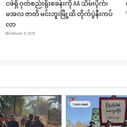
ငဖဲရှိ ဂုတ်စည်းရိုးစခန်းကို AA သိမ်းပိုက်၊
မအလ ဇာတိ မင်းဘူးမြို့ထိ တိုက်ပွဲနီးကပ်
လာ
February 4, 2025
1 min read