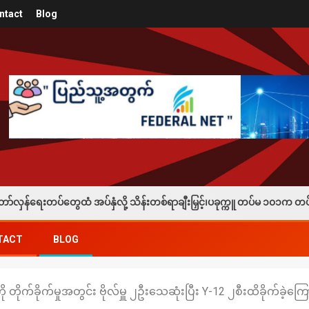
ntact
Blog
 အပ်နှံလို့ သိန်းတစ်ရာချီးမြှင့်၊ပခုက္ကူ တပ်မ ၁၀၁က တပ်သားသစ်စုဆောင်းခ
TACT
BLOG
 တိုက်ခိုက်မှုအတွင်း ဗိုလ်မှူ ၂ဦးသေဆုံးပြီး Y-12 ၂စီးထိခိုက်ခဲ့ကြ