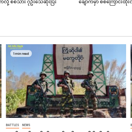
ုက်လို့ စစ်သား ၇ဦးသေဆုံးပြီး
ချောက်မှာ စစ်ကြောင်းထိုးလ
1 min read
BATTLES
NEWS