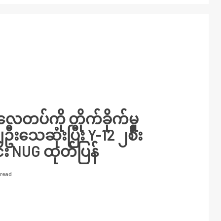
လေတပ်ကို တိုက်ခိုက်မှု
 ၂ဦးသေဆုံးပြီး Y-12 ၂စီး
င်း NUG ထုတ်ပြန်
 read