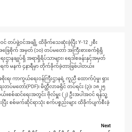
င် တပ်ဖွဲ့ဝင်အချို့ ထိခိုက်သေဆုံးခဲ့ပြီး Y-12 ၂စီး
ေစိုက် အမှတ် (၁၀) တပ်မတော် အကြီးစားစက်ရုံရှိ
ာနချုပ်ရှိ အရာရှိရိပ်သာများ၊ ရေဒါစခန်းနှင့်အမှတ်
ရက် မနက် ၄နာရီမှာ တိုက်ခိုက်ခဲ့တာဖြစ်ပါတယ်။
းရ၊ ကာကွယ်ရေးဝန်ကြီးဌာနရဲ့ ကူညီ ထောက်ပံ့မှု၊ ရှား
ရေးတပ်မတော်(PDF)၊ မိတ္ထီလာခရိုင် တပ်ရင်း (၃)၊ ၁၈၂၅
ိရပါတယ်။စစ်ဆင်ရေးအတွင်း ဗိုလ်မှူး (၂) ဦးအပါအဝင် ရန်သူ့
ြီး စစ်ဖက်ဆိုင်ရာသုံး စက်ပစ္စည်းများ ထိခိုက်ပျက်စီးခဲ့
Next