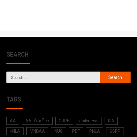
SEARCH
TAGS
AA
AA သိမ်းပိုက်
CRPH
dailynews
KIA
KNLA
MNDAA
NUG
PDF
PNLA
SSPP