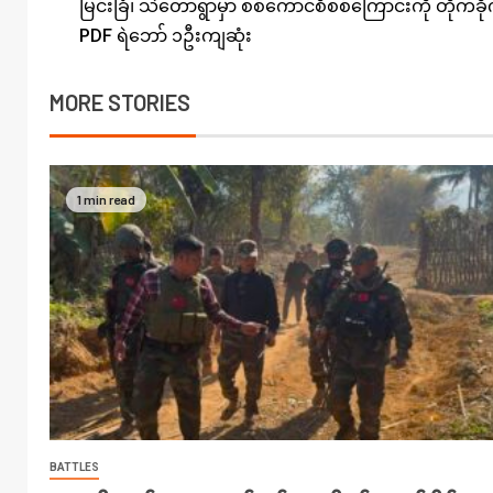
မြင်းခြံ၊ သဲတောရွာမှာ စစ်ကောင်စီစစ်ကြောင်းကို တိုက်ခိ
PDF ရဲဘော် ၁ဦးကျဆုံး
MORE STORIES
1 min read
BATTLES