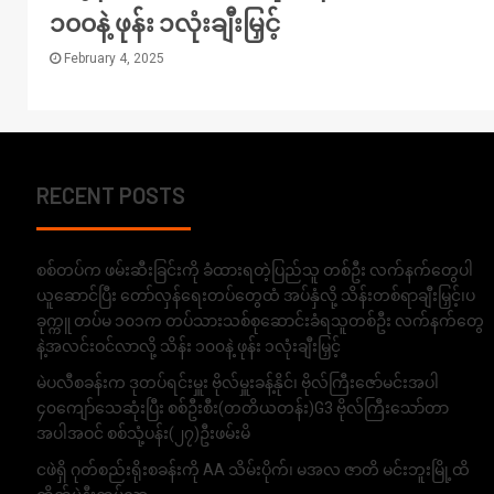
၁၀၀နဲ့ ဖုန်း ၁လုံးချီးမြှင့်
February 4, 2025
RECENT POSTS
စစ်တပ်က ဖမ်းဆီးခြင်းကို ခံထားရတဲ့ပြည်သူ တစ်ဦး လက်နက်တွေပါ
ယူဆောင်ပြီး တော်လှန်ရေးတပ်တွေထံ အပ်နှံလို့ သိန်းတစ်ရာချီးမြှင့်၊ပ
ခုက္ကူ တပ်မ ၁၀၁က တပ်သားသစ်စုဆောင်းခံရသူတစ်ဦး လက်နက်တွေ
နဲ့အလင်းဝင်လာလို့ သိန်း ၁၀၀နဲ့ ဖုန်း ၁လုံးချီးမြှင့်
မဲပလီစခန်းက ဒုတပ်ရင်းမှူး ဗိုလ်မှူးခန့်နိုင်၊ ဗိုလ်ကြီးဇော်မင်းအပါ
၄၀ကျော်သေဆုံးပြီး စစ်ဦးစီး(တတိယတန်း)G3 ဗိုလ်ကြီးသော်တာ
အပါအဝင် စစ်သုံ့ပန်း(၂၇)ဦးဖမ်းမိ
ငဖဲရှိ ဂုတ်စည်းရိုးစခန်းကို AA သိမ်းပိုက်၊ မအလ ဇာတိ မင်းဘူးမြို့ထိ