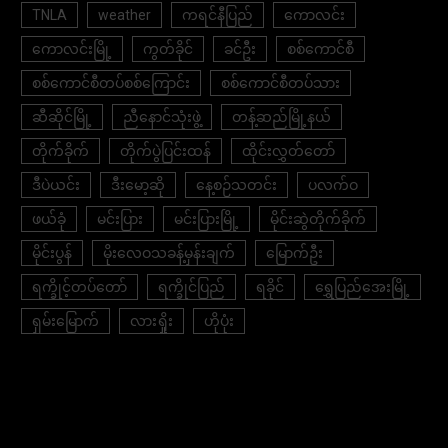
TNLA
weather
ကရင်နီပြည်
ကောလင်း
ကောလင်းမြို့
ကွတ်ခိုင်
ခင်ဦး
စစ်ကောင်စီ
စစ်ကောင်စီတပ်စစ်ကြောင်း
စစ်ကောင်စီတပ်သား
ဆီဆိုင်မြို့
ညီနောင်သုံးဖွဲ့
တန့်ဆည်မြို့နယ်
တိုက်ခိုက်
တိုက်ပွဲပြင်းထန်
ထိုင်းလွှတ်တော်
ဒီပဲယင်း
ဒီးမော့ဆို
နေ့စဉ်သတင်း
ပလက်ဝ
ဖယ်ခုံ
မင်းပြား
မင်းပြားမြို့
မိုင်းဆွဲတိုက်ခိုက်
မိုင်းပွန်
မိုးလေဝသခန့်မှန်းချက်
မြောက်ဦး
ရက္ခိုင့်တပ်တော်
ရက္ခိုင်ပြည်
ရခိုင်
ရွှေပြည်အေးမြို့
ရှမ်းမြောက်
လားရှိုး
ဟိုပုံး