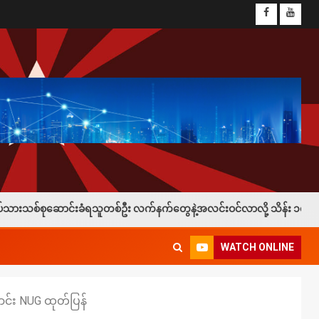
ံရသူတစ်ဦး လက်နက်တွေနဲ့အလင်းဝင်လာလို့ သိန်း ၁၀၀နဲ့ ဖုန်း ၁လုံးချီးမြှင
WATCH ONLINE
ောင်း NUG ထုတ်ပြန်