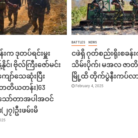
BATTLES
NEWS
်းက ဒုတပ်ရင်းမှူး
ငဖဲရှိ ဂုတ်စည်းရိုးစခန်း
့်နိုင်၊ ဗိုလ်ကြီးဇော်မင်း
သိမ်းပိုက်၊ မအလ ဇာတိ
ျော်သေဆုံးပြီး
မြို့ထိ တိုက်ပွဲနီးကပ်လ
း(တတိယတန်း)G3
February 4, 2025
ီးသော်တာအပါအဝင်
်း(၂၇)ဦးဖမ်းမိ
2025