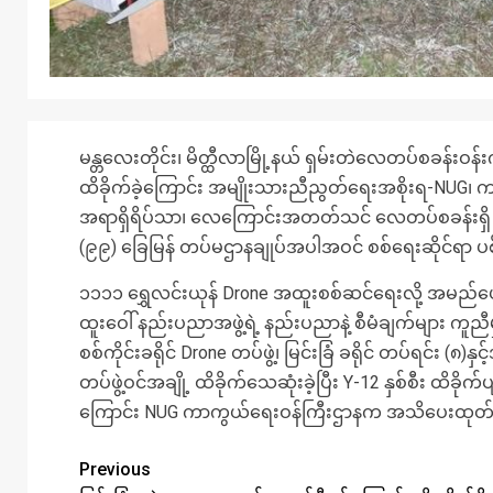
မန္တလေးတိုင်း၊ မိတ္ထီလာမြို့နယ် ရှမ်းတဲလေတပ်စခန်းဝန်းကျ
ထိခိုက်ခဲ့ကြောင်း အမျိုးသားညီညွတ်ရေးအစိုးရ-NUG၊
အရာရှိရိပ်သာ၊ လေကြောင်းအတတ်သင် လေတပ်စခန်းရှိ အရာရ
(၉၉) ခြေမြန် တပ်မဌာနချုပ်အပါအဝင် စစ်ရေးဆိုင်ရာ ပစ
၁၁၁၁ ရွှေလင်းယုန် Drone အထူးစစ်ဆင်ရေးလို့ အမည်ပေး
ထူးဝေါ် နည်းပညာအဖွဲ့ရဲ့ နည်းပညာနဲ့ စီမံချက်များ ကူညီ
စစ်ကိုင်းခရိုင် Drone တပ်ဖွဲ့၊ မြင်းခြံ ခရိုင် တပ်ရင်း 
တပ်ဖွဲ့ဝင်အချို့ ထိခိုက်သေဆုံးခဲ့ပြီး Y-12 နှစ်စီး ထိခ
ကြောင်း NUG ကာကွယ်ရေးဝန်ကြီးဌာနက အသိပေးထုတ
Previous