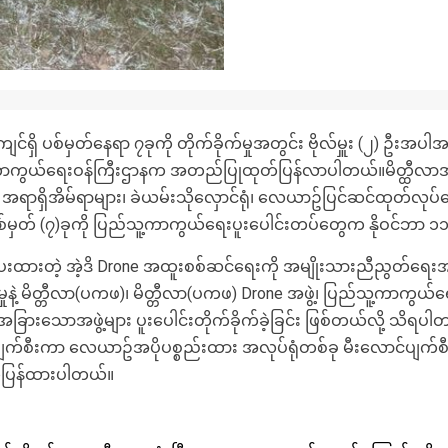
င်ရှိ ပစ်မှတ်နေရာ ၇ခုကို တိုက်ခိုက်မှုအတွင်း ဗိုလ်မှူး (၂) ဦးအပါအဝ
 ကာကွယ်ရေးဝန်ကြီးဌာနက အတည်ပြုထုတ်ပြန်လာပါတယ်။မိတ္ထီလာအခြ
ှိအိမ်ရာများ၊ ခဲယမ်းသိုလှောင်ရုံ၊ လေယာဥ်ပြင်ဆင်ထုတ်လုပ်ရေးဌ
်မှတ် (၇)ခုကို ပြည်သူ့ကာကွယ်ရေးပူးပေါင်းတပ်တွေက နိုဝင်ဘာ ၁၁
ထားတဲ့ အဲ့ဒိ Drone အထူးစစ်ဆင်ရေးကို အမျိုးသားညီညွတ်ရေးအစို
မှုနဲ့ မိတ္တီလာ(ပကဖ)၊ မိတ္တီလာ(ပကဖ) Drone အဖွဲ့၊ ပြည်သူ့ကာကွယ်
(၈)နှင့်အခြားသောအဖွဲ့များ ပူးပေါင်းတိုက်ခိုက်ခဲ့ခြင်း ဖြစ်တယ်လို့ သ
ိုက်ပျက်စီးကာ လေယာဥ်အပိုပစ္စည်းထား အလုပ်ရုံတစ်ခု မီးလောင်ပျက်စီးပ
်ပြန်ထားပါတယ်။