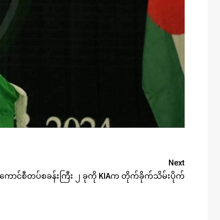
Next
ကောင်စီတပ်စခန်းကြီး ၂ ခုကို KIAက တိုက်ခိုက်သိမ်းပိုက်