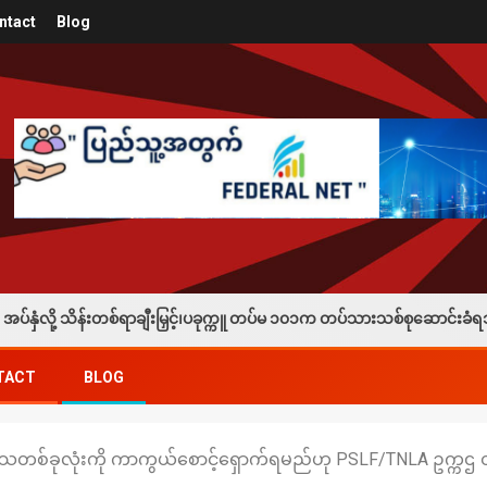
ntact
Blog
ှင့်၊ပခုက္ကူ တပ်မ ၁၀၁က တပ်သားသစ်စုဆောင်းခံရသူတစ်ဦး လက်နက်တွေနဲ့အလင်းဝ
TACT
BLOG
ဒေသတစ်ခုလုံးကို ကာကွယ်စောင့်ရှောက်ရမည်ဟု PSLF/TNLA ဥက္ကဌ တ