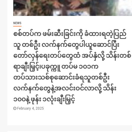
NEWS
စစ်တပ်က ဖမ်းဆီးခြင်းကို ခံထားရတဲ့ပြည်
သူ တစ်ဦး လက်နက်တွေပါယူဆောင်ပြီး
တော်လှန်ရေးတပ်တွေထံ အပ်နှံလို့ သိန်းတစ်
ရာချီးမြှင့်၊ပခုက္ကူ တပ်မ ၁၀၁က
တပ်သားသစ်စုဆောင်းခံရသူတစ်ဦး
လက်နက်တွေနဲ့အလင်းဝင်လာလို့ သိန်း
၁၀၀နဲ့ ဖုန်း ၁လုံးချီးမြှင့်
February 4, 2025