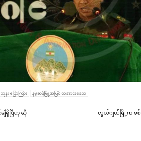
ဘုန်း ပြောကြား
နမ့်ဆန်မြို့အပြင် တအာင်းဒေသ
ီရှိပြီဟု ဆို
လွယ်ဂျယ်မြို့က စစ်