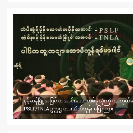
နမ့်ဆန်မြို့အပြင် တအာင်းဒေသတစ်ခုလုံးကို ကာကွယ်စ
PSLF/TNLA ဥက္ကဌ တားအိုက်ဘုန်း ပြောကြား