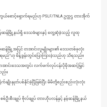
းကာကွယ်စောင့်ရှောက်ရမည်ဟု PSLF/TNLA ဥက္ကဌ တားအိုက်
ို့နယ်ရှိ ဒေသခံများနှင့် တွေ့ဆုံခဲ့သည့် လူထု
 နမ့်ဆန်မြို့အပြင် တအာင်းလူမျိုးများ၏ ဒေသတစ်ခုလုံး
ည်”ဟု မိန့်ခွန်းတွင်ပြောကြားခဲ့သည်ဟု သိရသည်။
ို့တအာင်းဒေသအတွင်း လက်ဖက်လုပ်ငန်းပိုမိုအဆင့်မြှင်
ုသည်။
ျိုးနှုတ်ပစ်နိုင်ခဲ့ပြီဖြစ်ပြီး မိမိတို့စည်းစည်းလုံးလုံး
ဦးစီးချုပ် ဗိုလ်ချုပ် တားဟိုပလန်နှင့် နမ့်ဆန်မြို့နယ်