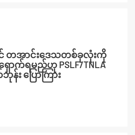
ပြင် တအာင်းဒေသတစ်ခုလုံးကို
ရှောက်ရမည်ဟု PSLF/TNLA
်ဘုန်း ပြောကြား