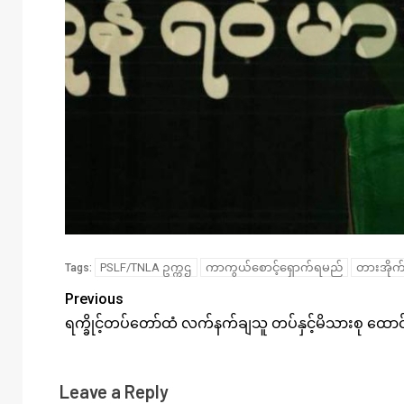
PSLF/TNLA ဥက္ကဌ
ကာကွယ်စောင့်ရှောက်ရမည်
တားအိုက်
Tags:
Previous
ရက္ခိုင့်တပ်တော်ထံ လက်နက်ချသူ တပ်နှင့်မိသားစု ထောင်ချ
Leave a Reply