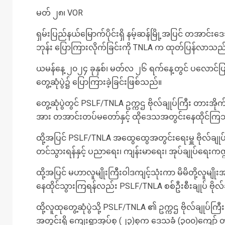
မတ် ၂၈၊ VOR
ရှမ်းပြည်နယ်မြောက်ပိုင်းရှိ နမ့်ဆန်မြို့အပြင် တအာ
ဘုန်း ပြောကြားလိုက်ခြင်းကို TNLA က ထုတ်ပြန်လာသည
ယမန်နေ့ ၂၀၂၄ ခုနှစ်၊ မတ်လ ၂၆ ရက်နေ့တွင် ပလောင်ပြည
တွေ့ဆုံပွဲ၌ ပြောကြားခဲ့ခြင်းဖြစ်သည်။
တွေ့ဆုံပွဲတွင် PSLF/TNLA ဥက္ကဌ ဗိုလ်ချုပ်ကြီး တားအို
အား တအာင်းတပ်မတော်နှင့် ထိုဒေသအတွင်းနေထိုင်ကြသ
ထို့အပြင် PSLF/TNLA အထွေထွေအတွင်းရေးမှူ ဗိုလ်ချုပ် တ
တင်သွားရန်နှင့် ပညာရေး၊ ကျန်းမာရေး၊ အုပ်ချုပ်ရေး
ထို့အပြင် မဟာလူမျိုးကြီးဝါဒကျင့်သုံးကာ မိမိတို့လူမျိုးအပေါ
နေထိုင်သွားကြရန်လည်း PSLF/TNLA စစ်ဦးစီးချုပ် ဗိုလ
ထို့လူထုတွေ့ဆုံပွဲသို့ PSLF/TNLA ၏ ဥက္ကဌ ဗိုလ်ချုပ်ကြီ
အတွင်းရှိ ကျေးရွာအုပ်စု (၂၃)စုက ဒေသခံ (၃၀၀)ကျော