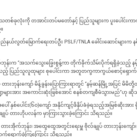
င်းဒေသတစ်ခုလုံးကို တအာင်းတပ်မတော်နှင့် ပြည်သူများက ပူးပေါင်
်။
်နယ်လွတ်မြောက်ရေးတပ်ဦး PSLF/TNLA ခေါင်းဆောင်များက နမ့်ဆန်မြ
က်ဘုန်းက “အသက်သွေးခြွေးစွန့်ကာ တိုက်ခိုက်သိမ်းပိုက်ရရှိခဲ့သည့်
ည့် ပြည်သူလူထုများ စုပေါင်းကာ အတူတကွကာကွယ်စောင့်ရှောက်ရမ
ားဘုန်းကျော် မိန့်ခွန်းပြောကြားရာတွင် “နမ့်ဆန်မြို့အပြင် မိမိတ
ကဏ္ဍများအား အကောင်းဆုံးဖြစ်အောင် စနစ်တကျစီမံသွားမည်”ဟု ဆိ
် နှစ်ပေါင်း(၆၀)ကျော် အနိုင်ကျင့်ဖိနှိပ်ခံခဲ့ရသည့်အမြစ်ဆိုးအား ရိုက်ခ
်ချုပ် တားဟိုပလန်က မှာကြားသွားခဲ့ကြောင်း သိရသည်။
း တားအိုက်ဘုန်း၊ အထွေထွေအတွင်းရေးမှူ ဗိုလ်ချုပ် တားဘုန်းကျော်၊ စစ်
် တက်ရောက်ခဲ့ကြကြောင်း သိရသည်။