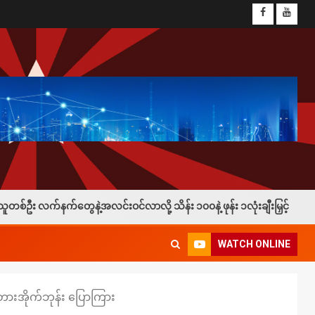
င်လာလို့ သိန်း ၁၀၀နဲ့ ဖုန်း ၁လုံးချီးမြှင့်
မဲပလီစခန်းက ဒု
WATCH ONLINE
ားအိုက်ဘုန်း ပြောကြား