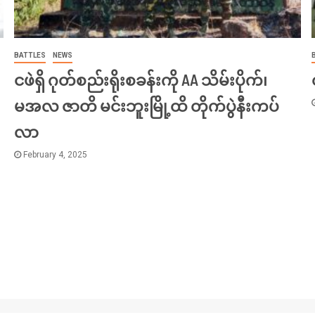
BATTLES
NEWS
ငဖဲရှိ ဂုတ်စည်းရိုးစခန်းကို AA သိမ်းပိုက်၊
မအလ ဇာတိ မင်းဘူးမြို့ထိ တိုက်ပွဲနီးကပ်
လာ
February 4, 2025